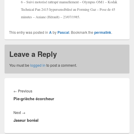
6 – Suivi motorisé rattrapé manuellement – Olympus OM1 – Kodak
Technical Pan 2415 hypersensibilisé au Forming Gaz – Pose de 45
minutes – Aniane (Hérault) – 23/07/1985.
This entry was posted in
A
by
Pascal
. Bookmark the
permalink
.
Leave a Reply
You must be
logged in
to post a comment.
Post
navigation
Previous
←
Previous
Pie-grièche écorcheur
post:
Next
Next
→
Jaseur boréal
post: