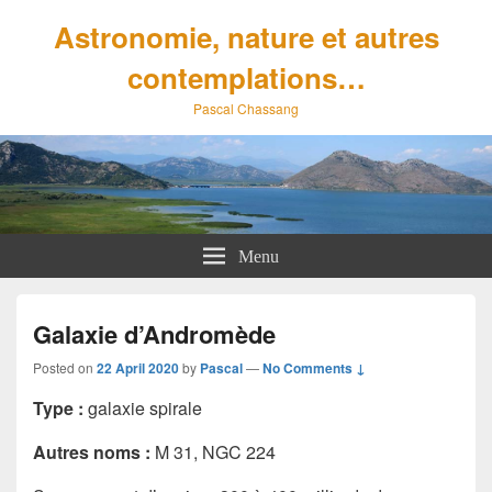
Astronomie, nature et autres
contemplations…
Pascal Chassang
Menu
Galaxie d’Andromède
Posted on
22 April 2020
by
Pascal
—
No Comments ↓
Type :
galaxie spirale
Autres noms :
M 31, NGC 224