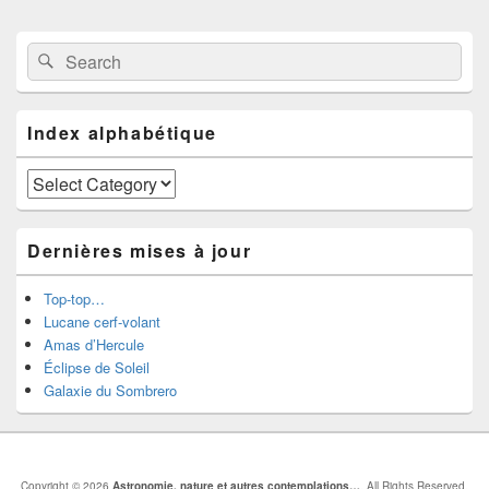
Primary
Search
Search
Sidebar
for:
Widget
Area
Index alphabétique
Index
alphabétique
Dernières mises à jour
Top-top…
Lucane cerf-volant
Amas d’Hercule
Éclipse de Soleil
Galaxie du Sombrero
Copyright © 2026
Astronomie, nature et autres contemplations…
. All Rights Reserved.