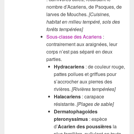
nombre d’Acariens, de Psoques, de
larves de Mouches.
[Cuisines,
habitat en milieu tempéré
, sols des
forêts tempérées]
Sous-classe des Acariens
:
contrairement aux araignées, leur
corps n’est pas séparé en deux
parties.
Hydracariens
: de couleur rouge,
pattes poilues et griffues pour
s’accrocher aux pierres des
rivières.
[Ri
vières tempérées]
Halacariens
: carapace
résistante.
[Plages de sable]
Dermatophagoides
pteronyssimus
: espèce
d’
Acarien des poussières
la
plus familière, pullulant en toute