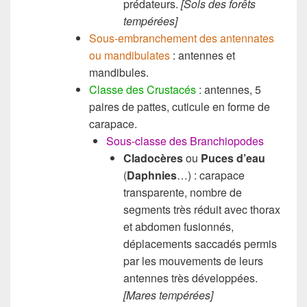
prédateurs.
[Sols des forêts
tempérées]
Sous-embranchement des antennates
ou mandibulates
: antennes et
mandibules.
Classe des Crustacés
: antennes, 5
paires de pattes, cuticule en forme de
carapace.
Sous-classe des Branchiopodes
Cladocères
ou
Puces d’eau
(
Daphnies
…) : carapace
transparente, nombre de
segments très réduit avec thorax
et abdomen fusionnés,
déplacements saccadés permis
par les mouvements de leurs
antennes très développées.
[Mares tempérées]