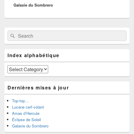
Galaxie du Sombrero
post:
Primary
Search
Search
Sidebar
for:
Widget
Area
Index alphabétique
Index
alphabétique
Dernières mises à jour
Top-top…
Lucane cerf-volant
Amas d’Hercule
Éclipse de Soleil
Galaxie du Sombrero