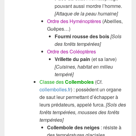
pouvant aussi mordre l’homme.
[Attaque de la peau humaine]
Ordre des Hyménoptères
(Abeilles,
Guêpes…)
Fourmi rousse des bois
[Sols
des forêts tempérées]
Ordre des Coléoptères
Vrillette du pain
(et sa larve)
[Cuisines, habitat en milieu
tempéré]
Classe des
Collemboles
(Cf.
collembolles.fr
) : possèdent un organe
de saut leur permettant d’échapper à
leurs prédateurs, appelé furca.
[Sols des
forêts tempérées, m
ousses des forêts
tempérées]
Collembole des neiges
: résiste à
des températures glaciales.