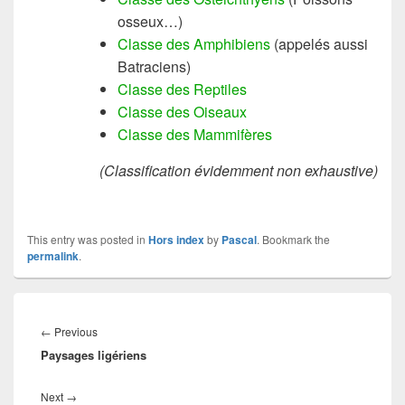
osseux…)
Classe des Amphibiens
(appelés aussi
Batraciens)
Classe des Reptiles
Classe des Oiseaux
Classe des Mammifères
(Classification évidemment non exhaustive)
This entry was posted in
Hors index
by
Pascal
. Bookmark the
permalink
.
Post
navigation
Previous
←
Previous
Paysages ligériens
post:
Next
Next
→