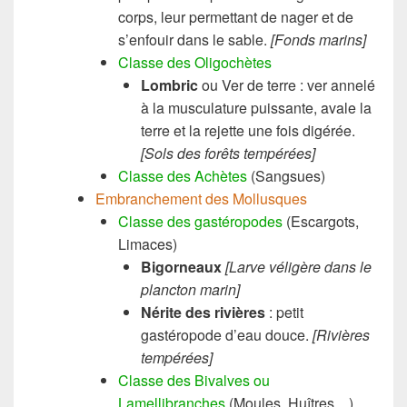
corps, leur permettant de nager et de
s’enfouir dans le sable.
[Fonds marins]
Classe des Oligochètes
Lombric
ou Ver de terre : ver annelé
à la musculature puissante, avale la
terre et la rejette une fois digérée.
[Sols des forêts tempérées]
Classe des Achètes
(Sangsues)
Embranchement des Mollusques
Classe des gastéropodes
(Escargots,
Limaces)
Bigorneaux
[Larve véligère dans le
plancton marin]
Nérite des rivières
: petit
gastéropode d’eau douce.
[R
ivières
tempérées]
Classe des Bivalves ou
Lamellibranches
(Moules, Huîtres…)