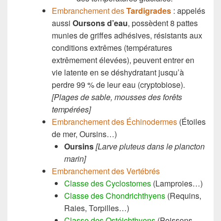
Embranchement des
Tardigrades
: appelés
aussi
Oursons d’eau
, possèdent 8 pattes
munies de griffes adhésives, résistants aux
conditions extrêmes (températures
extrêmement élevées), peuvent entrer en
vie latente en se déshydratant jusqu’à
perdre 99 % de leur eau (cryptobiose).
[Plages de sable, mousses des forêts
tempérées]
Embranchement des Échinodermes
(Étoiles
de mer, Oursins…)
Oursins
[Larve pluteus dans le plancton
marin]
Embranchement des Vertébrés
Classe des Cyclostomes
(Lamproies…)
Classe des Chondrichthyens
(Requins,
Raies, Torpilles…)
Classe des Ostéichthyens
(Poissons