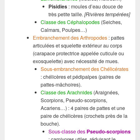
Pisidies
: moules d’eau douce de
très petite taille.
[Ri
vières tempérées]
Classe des Céphalopodes
(Seiches,
Calmars, Poulpes…)
Embranchement des Arthropodes
: pattes
articulées et squelette extérieur au corps
(carapace protectrice appelée cuticule ou
exosquelette) avec nécessité de mues.
Sous-embranchement des Chélicérates
: chélicères et pédipalpes (paires de
pattes-mâchoires).
Classe des Arachnides
(Araignées,
Scorpions, Pseudo-scorpions,
Acariens…) : 4 paires de pattes et une
paire de chélicères (crochets près de la
bouche).
Sous-classe des
Pseudo-scorpions
: carnivores utiles, réduisant le